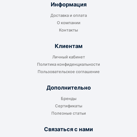
отправляется до складского терминала
Информация
транспортной компании в городе получателя
Доставка и оплата
или ближайшем доступном пункте выдачи.
О компании
Контакты
Клиентам
До адреса клиента
Личный кабинет
Подходит, если нужно доставить
Политика конфиденциальности
оборудование прямо на объект, склад,
Пользовательское соглашение
производство или в офис. Возможность
адресной доставки зависит от города, веса и
Дополнительно
габаритов груза.
Бренды
Сертификаты
Полезные статьи
Отдельный транспорт
Связаться с нами