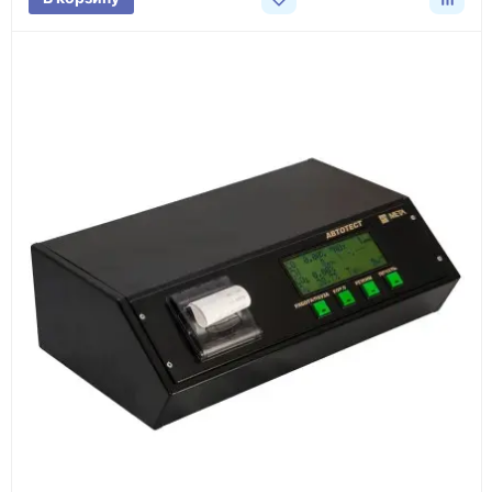
3
Расчёт
Подбираем оборудование, рассчитываем
стоимость товара и ориентировочную стоимость
доставки.
4
Счёт и оплата
Согласовываем условия, готовим счёт, договор
или спецификацию и принимаем оплату по
реквизитам.
5