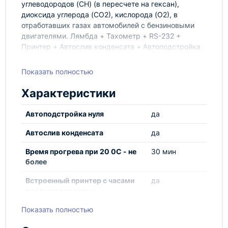
углеводородов (CН) (в пересчете на гексан),
диоксида углерода (СО2), кислорода (О2), в
отработавших газах автомобилей с бензиновыми
двигателями. Лямбда + Тахометр + RS-232 +
Принтер + Автослив конденсата + Автоподстройка
нуля + Работа с ЛТК и мотортестерами. Внесен в
Госреестре средств измерений РФ, Республики
Показать полностью
Беларусь и Казахстан.
Характеристики
Автоподстройка нуля
да
Автослив конденсата
да
Время прогрева при 20 0С - не
30 мин
более
Встроенный принтер с часами
да
реального времени
Показать полностью
Габариты (ДхШхВ), мм
310 х 355 х
180 мм