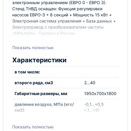
электронным управлением (ЕВРО 0 - ЕВРО 3).
Стенд ТНВД оснащен: Функция регулировки
насосов ЕВРО-3 + 8 секций + Мощность 15 кВт +
Электронная система управления + База данных +
Электропривод с преобразователем частоты
«Mitsubishi». Сделано в России.
Показать полностью
Характеристики
в том числе:
второго ряда, см3
2...40
Габаритные размеры, мм
1950х700х1800
давление воздуха, МПа (кгс/
-0,1...+0,5
см2)
(-1...+5)
давление масла, МПа (кгс/см2)
0...0,6 (0...6)
Показать полностью