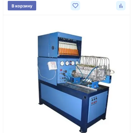
В корзину
3
Расчёт
Подбираем оборудование, рассчитываем
стоимость товара и ориентировочную стоимость
доставки.
4
Счёт и оплата
Согласовываем условия, готовим счёт, договор
или спецификацию и принимаем оплату по
реквизитам.