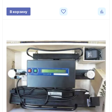
поставки.
В корзину
3
Расчёт
Подбираем оборудование, рассчитываем
стоимость товара и ориентировочную стоимость
доставки.
4
Счёт и оплата
Согласовываем условия, готовим счёт, договор
или спецификацию и принимаем оплату по
реквизитам.