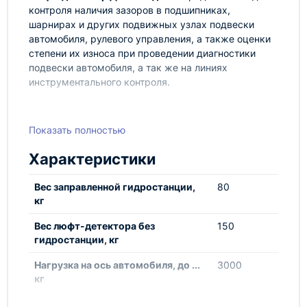
контроля наличия зазоров в подшипниках,
шарнирах и других подвижных узлах подвески
автомобиля, рулевого управления, а также оценки
степени их износа при проведении диагностики
подвески автомобиля, а так же на линиях
инструментального контроля.
Площадки люфт-детектора имитируют все
Показать полностью
возможные нагрузки, передающиеся на
рулевое управление и подвеску автомобиля в
Характеристики
процессе его движения;
Люфт-детектор может устанавливаться как
Вес заправленной гидростанции,
80
на подъемнике, так и на смотровой канаве;
кг
Гидравлический привод;
Дистанционное управление;
Вес люфт-детектора без
150
гидростанции, кг
Два режима управления перемещением
площадок: ручной и автоматический;
Нагрузка на ось автомобиля, до ...
3000
Одна из площадок служит для диагностики
кг
подвески автомобиля, вторая для
диагностики рулевого управления;
Напряжение питания, В
380