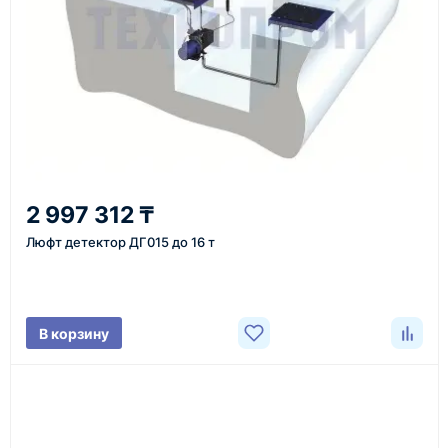
Казахстан и СНГ
доставка оборудования в разные города и
регионы
От 7–14 дней
2 997 312 ₸
средний срок доставки по большинству поставок
Люфт детектор ДГ015 до 16 т
Фото/видео
В корзину
проверка товара перед отправкой клиенту
Документы
счёт, договор, накладные и сопроводительные